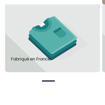
Option:
Pour l’export (USA ou Japon),
de style “fifty”, il est très simple à
CINIER peut fabriquer un corps de
utiliser. Il peut être combiner avec
chauffe en 120 Volts ou 100 Volts sur
la domotique de l’hôtel.
demande.
En adaptant ainsi la puissance de votre
radiateurs aux besoins réels et en
réduisant la température ambiante de
quelques degrés pendant la nuit ou vos
absences, la régulation CINIER X3D vous
procure de réelles économies d’énergie,
de 20 à 30 %.
Fabriqué en France
Tous les radiateurs Cinier en version
électrique bénéficie de la norme CE.
Leur qualité est contrôlée et garantie.