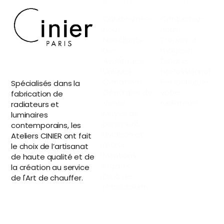
INFORMATIONS
SERVICES
Qui sommes-
Contactez-
nous
nous
Nos clients
Trouver un
Des
magasin
Avantages
Espace
Uniques
professionnel
Conditions
Personnaliser
Spécialisés dans la
Générales de
votre
fabrication de
Vente
radiateurs
radiateurs et
Moyen de
luminaires
paiement
contemporains, les
Livraison et
Ateliers CINIER ont fait
retour
le choix de l’artisanat
Mentions
de haute qualité et de
légales
la création au service
Droit de
de l'Art de chauffer.
rétractation