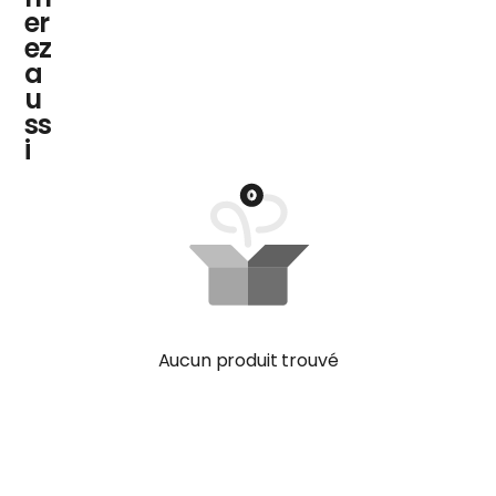
er
ez
a
u
ss
i
Aucun produit trouvé