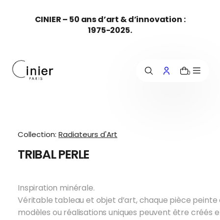
c
CINIER – 50 ans d’art & d’innovation :
o
1975-2025.
n
t
e
n
u
0
Collection:
Radiateurs d'Art
TRIBAL PERLE
Inspiration minérale.
Véritable tableau et objet d’art, chaque pièce peint
modèles ou réalisations uniques peuvent être créés en