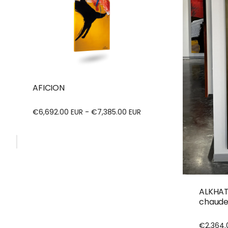
AFICION
€6,692.00 EUR - €7,385.00 EUR
ALKHAT
chaud
€2,364.
Prix