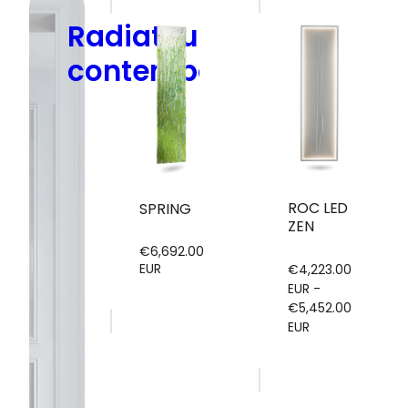
R
a
d
i
a
t
e
u
r
s
c
o
n
t
e
m
p
o
r
a
i
n
s
ROC LED
SPRING
ZEN
€6,692.00
Prix
EUR
€4,223.00
régulier
EUR -
€5,452.00
EUR