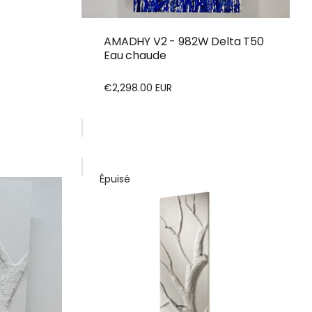
AMADHY V2 - 982W Delta T50
Eau chaude
€2,298.00 EUR
Prix
régulier
Épuisé