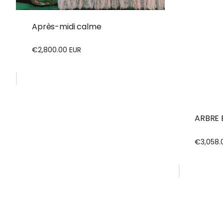
Après-midi calme
€2,800.00 EUR
Prix
régulier
ARBRE 
€3,058.