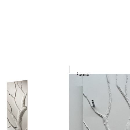
r
Épuisé