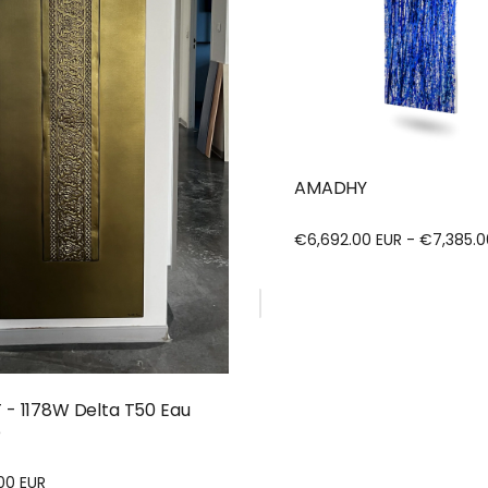
AMADHY
€6,692.00 EUR - €7,385.0
 - 1178W Delta T50 Eau
e
00 EUR