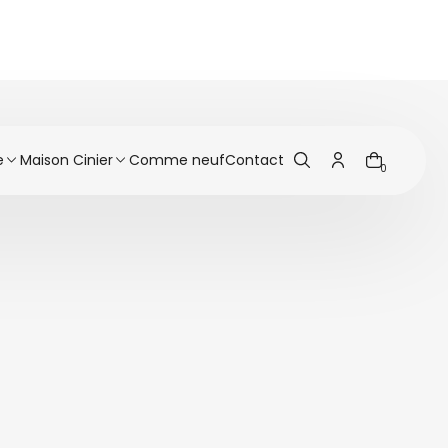
e
Maison Cinier
Comme neuf
Contact
0
Pourquoi choisir CINIER
Radiateur
Pierre OLYCALE®
Greenor
Fabrication Radiateurs
Luminaires LT
Personnalisé & Pièces
Uniques
Soufflant
Thermostat