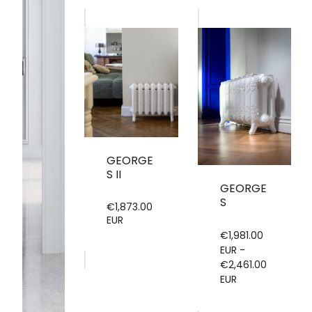
GEORGE
S II
GEORGE
S
€1,873.00
Prix
EUR
régulier
€1,981.00
EUR -
€2,461.00
EUR