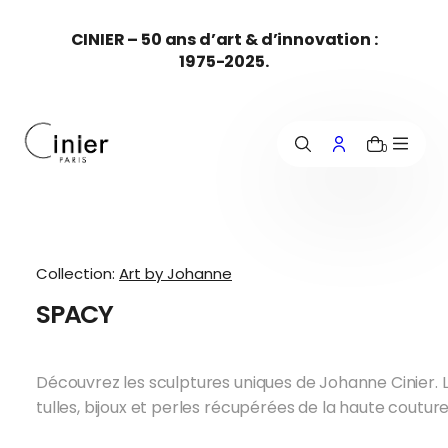
c
CINIER – 50 ans d’art & d’innovation :
o
1975-2025.
n
t
e
n
u
0
Collection:
Art by Johanne
SPACY
Découvrez les sculptures uniques de Johanne Cinier. La
tulles, bijoux et perles récupérées de la haute couture