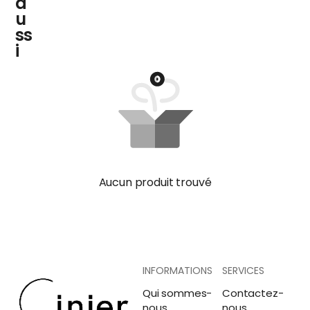
a
u
ss
i
Aucun produit trouvé
INFORMATIONS
SERVICES
Qui sommes-
Contactez-
nous
nous