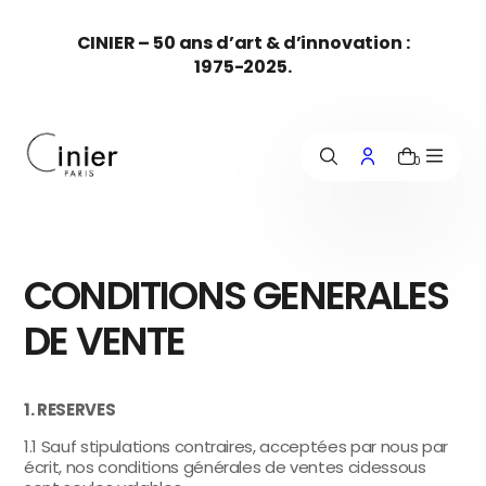
c
CINIER – 50 ans d’art & d’innovation :
o
1975-2025.
n
t
e
n
u
0
CONDITIONS GENERALES
DE VENTE
1. RESERVES
1.1 Sauf stipulations contraires, acceptées par nous par
écrit, nos conditions générales de ventes cidessous