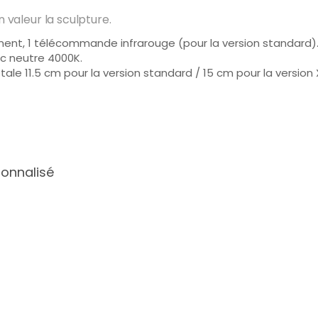
 valeur la sculpture.
dement, 1 télécommande infrarouge (pour la version standard)
c neutre 4000K.
otale 11.5 cm pour la version standard / 15 cm pour la version 
onnalisé
 3 à 6 semaines
1975.
r.com ou par téléphone au +33 4 67 18 19 53