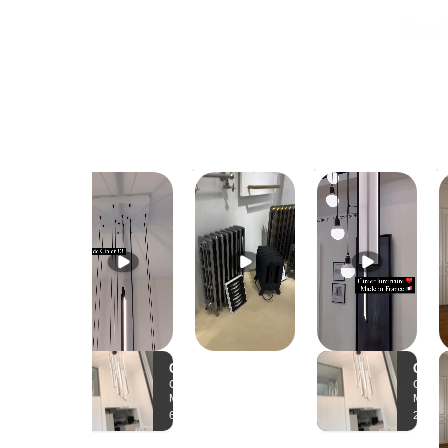
V② : 1450 W
Plus 
V① : 830 W
Version Standard – Eau glacée, climatisation (7
Puissance maximale : 1600 W
V③ : 1600 W
V② : 1200 W
V① : 600 W
Version XL – Eau chaude, basse température (
Puissance maximale : 3520 W
V③ : 3520 W
V② : 3070 W