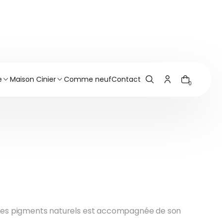
e
Maison Cinier
Comme neuf
Contact
0
Pourquoi choisir CINIER
Radiateur
Pierre OLYCALE®
Greenor
Fabrication Radiateurs
Luminaires LT
Personnalisé & Pièces
Uniques
Soufflant
Thermostat
ec des pigments naturels est accompagnée de son