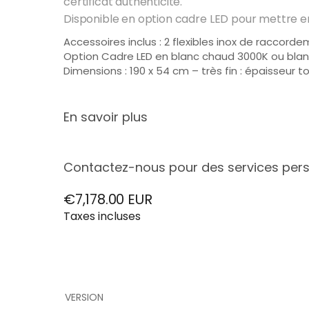
certificat authenticité.
o
la
Disponible en option cadre LED pour mettre en
r
fabric
e
ation
Accessoires inclus : 2 flexibles inox de raccor
r
de
Toute
Option Cadre LED en blanc chaud 3000K ou blan
radia
s les
Dimensions : 190 x 54 cm – très fin : épaisseur t
Radiateurs
Sèche-
Climatisation
Luminaires
Art by
teurs
collec
d'Art
serviettes
GREENOR
LED
Johanne
d'Art,
tions
clima
En savoir plus
tisati
on
GREE
Contactez-nous pour des services pers
Délai de fabrication dans nos Ateliers de Sète :
NOR
&
€7,178.00 EUR
Puissance – Chauffage seul :
lumin
Prix
aires
Taxes incluses
Fabriqué en France. Qualité et expertise depuis 
régulier
Version Standard – Eau chaude (75/65/20°C)
cont
emp
Personnalisez votre GREENOR
Puissance maximale : 3740 W
orain
Veuillez nous contacter par e-mail à info@cinie
s.
V③ : 3740 W
FAQ Technologies CINIER GREENOR
VERSION
Installation CINIER GREENOR en anglais