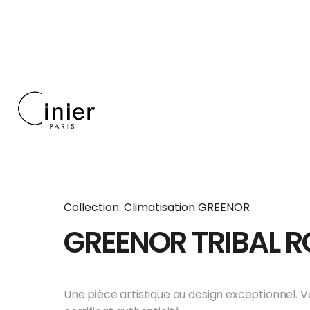
c
o
n
t
e
n
u
À
pro
pos
Collection:
Climatisation GREENOR
de
GREENOR TRIBAL 
Cini
er
E
x
Spéci
p
alisée
Une pièce artistique au design exceptionnel. 
l
dans