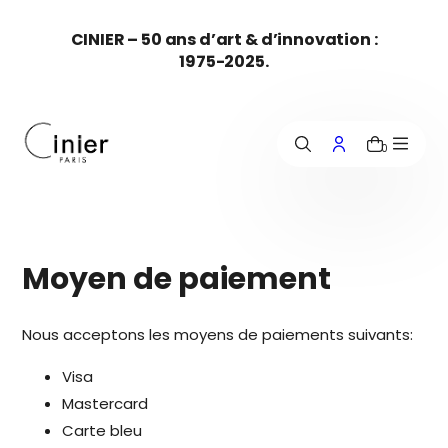
c
CINIER – 50 ans d’art & d’innovation :
o
1975-2025.
n
t
e
n
u
0
Moyen de paiement
Nous acceptons les moyens de paiements suivants:
Visa
Mastercard
Carte bleu