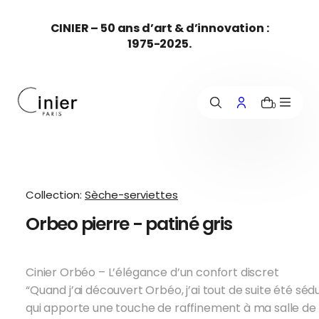
c
CINIER – 50 ans d’art & d’innovation :
o
1975-2025.
n
t
e
n
u
0
Collection:
Sèche-serviettes
Orbeo pierre - patiné gris
Cinier Orbéo –
L’élégance d’un confort discret
“Quand j’ai découvert Orbéo, j’ai tout de suite été séd
qui apporte une touche de raffinement à ma salle de 