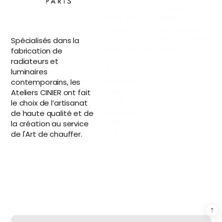
Des
magasin
Avantages
Espace
Uniques
professionnel
Conditions
Personnaliser
Spécialisés dans la
Générales de
votre
fabrication de
Vente
radiateurs
radiateurs et
Moyen de
luminaires
paiement
contemporains, les
Livraison et
Ateliers CINIER ont fait
retour
le choix de l’artisanat
Mentions
de haute qualité et de
légales
la création au service
Droit de
de l'Art de chauffer.
rétractation