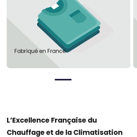
En adaptant ainsi la puissance de votre
radiateurs aux besoins réels et en
réduisant la température ambiante de
quelques degrés pendant la nuit ou vos
absences, la régulation CINIER X3D vous
procure de réelles économies d’énergie,
de 20 à 30 %.
Fabriqué en France
Tous les radiateurs Cinier en version
électrique bénéficie de la norme CE.
Leur qualité est contrôlée et garantie.
L’Excellence Française du
Chauffage et de la Climatisation