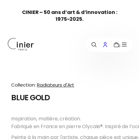
c
CINIER – 50 ans d’art & d’innovation :
o
1975-2025.
n
t
e
n
u
0
Collection:
Radiateurs d'Art
BLUE GOLD
Inspiration, matière, création.
Fabriqué en France en pierre Olycale®. Inspiré de l’océ
Peinte à la main par l'artiste, chaque pièce est unique