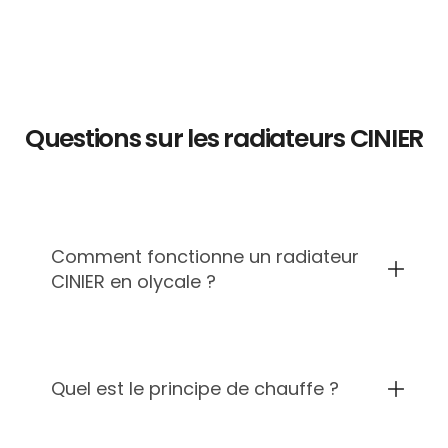
Questions sur les radiateurs CINIER
Comment fonctionne un radiateur
CINIER en olycale ?
Chaque radiateur CINIER est étudié et
Quel est le principe de chauffe ?
conçu pour offrir un confort de
chauffage exceptionnel. Leur
technologie repose sur 3 qualités