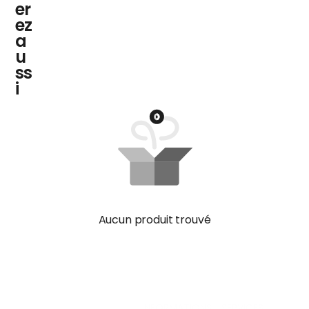
er
ez
a
u
ss
i
Aucun produit trouvé
INFORMATIONS
SERVICES