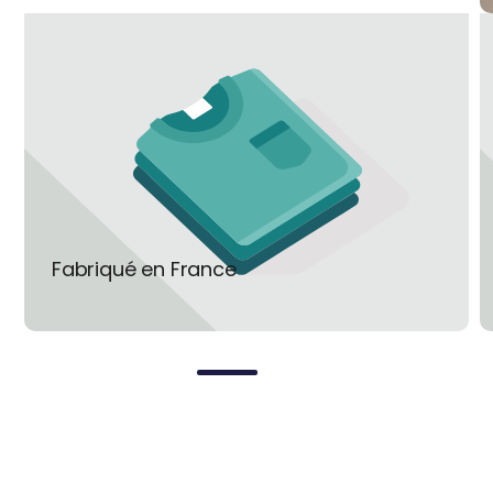
de style “fifty”, il est très simple à
CINIER peut fabriquer un corps de
utiliser. Il peut être combiner avec
chauffe en 120 Volts ou 100 Volts sur
la domotique de l’hôtel.
demande.
En adaptant ainsi la puissance de votre
radiateurs aux besoins réels et en
réduisant la température ambiante de
quelques degrés pendant la nuit ou vos
absences, la régulation CINIER X3D vous
procure de réelles économies d’énergie,
de 20 à 30 %.
Fabriqué en France
Tous les radiateurs Cinier en version
électrique bénéficie de la norme CE.
Leur qualité est contrôlée et garantie.