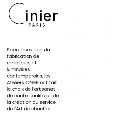
Qui sommes-
Contactez-
nous
nous
Nos clients
Trouver un
Des
magasin
Avantages
Espace
Uniques
professionnel
Conditions
Personnaliser
Spécialisés dans la
Générales de
votre
fabrication de
Vente
radiateurs
radiateurs et
Moyen de
luminaires
paiement
contemporains, les
Livraison et
Ateliers CINIER ont fait
retour
le choix de l’artisanat
Mentions
de haute qualité et de
légales
la création au service
Droit de
de l'Art de chauffer.
rétractation